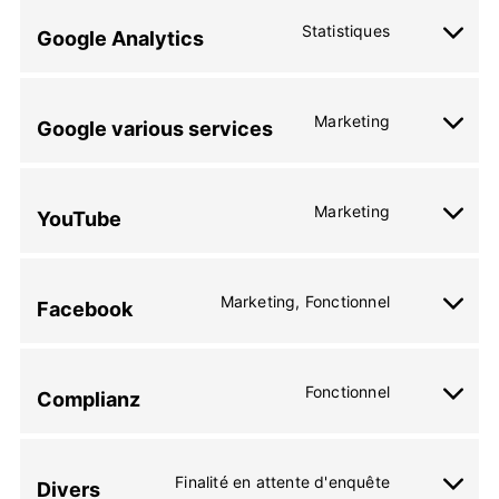
service
Statistiques
Google Analytics
wistia
Consent
to
service
Marketing
Google various services
google-
Consent
analytics
to
service
Marketing
YouTube
google-
Consent
various-
to
services
service
Marketing, Fonctionnel
Facebook
youtube
Consent
to
service
Fonctionnel
Complianz
facebook
Consent
to
service
Finalité en attente d'enquête
Divers
complianz
Consent