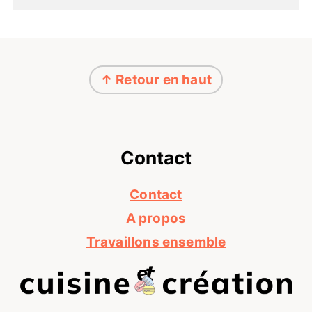
Footer
↑ Retour en haut
Contact
Contact
A propos
Travaillons ensemble