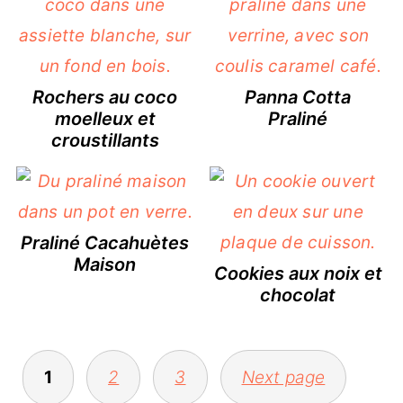
Rochers au coco
Panna Cotta
moelleux et
Praliné
croustillants
Praliné Cacahuètes
Maison
Cookies aux noix et
chocolat
1
2
3
Next page
Pagination