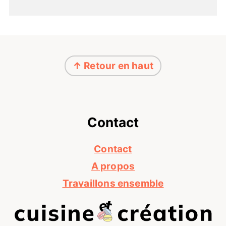
Footer
↑ Retour en haut
Contact
Contact
A propos
Travaillons ensemble