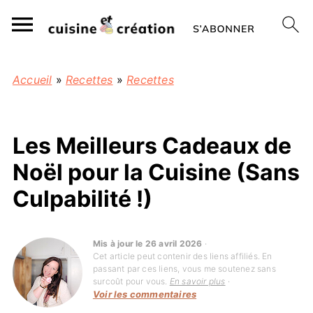
Accueil
»
Recettes
»
Recettes
Les Meilleurs Cadeaux de
Noël pour la Cuisine (Sans
Culpabilité !)
Mis à jour le 26 avril 2026
·
Cet article peut contenir des liens affiliés. En
passant par ces liens, vous me soutenez sans
surcoût pour vous.
En savoir plus
·
Voir les commentaires