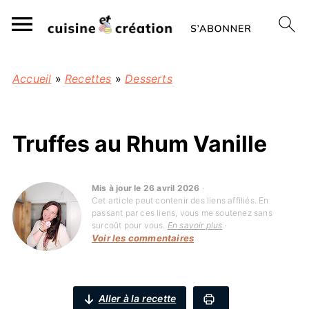
Accueil
»
Recettes
»
Desserts
Truffes au Rhum Vanille
Mis à jour le 26 avril 2026
·
Cet article peut contenir des liens affiliés. En
passant par ces liens, vous me soutenez sans
surcoût pour vous.
En savoir plus
·
Voir les commentaires
Aller à la recette