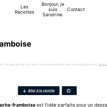
Bonjour, je
Les
suis
Contact
Recettes
Sandrine.
ramboise
iliés. En passant par ces liens, vous me soutenez sans surcoût pour vous.
En sav
Aller à la recette
tache-framboise
est l'idée parfaite pour un dess