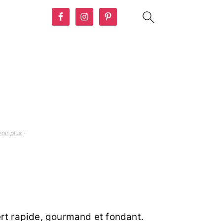
oir plus
·
ert rapide, gourmand et fondant.