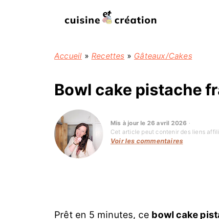
Accueil
»
Recettes
»
Gâteaux/Cakes
Bowl cake pistache f
Mis à jour le 26 avril 2026
·
Cet article peut contenir des liens aff
Voir les commentaires
Prêt en 5 minutes, ce
bowl cake pis