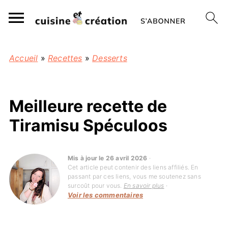
Accueil
»
Recettes
»
Desserts
Meilleure recette de
Tiramisu Spéculoos
Mis à jour le 26 avril 2026
·
Cet article peut contenir des liens affiliés. En
passant par ces liens, vous me soutenez sans
surcoût pour vous.
En savoir plus
·
Voir les commentaires