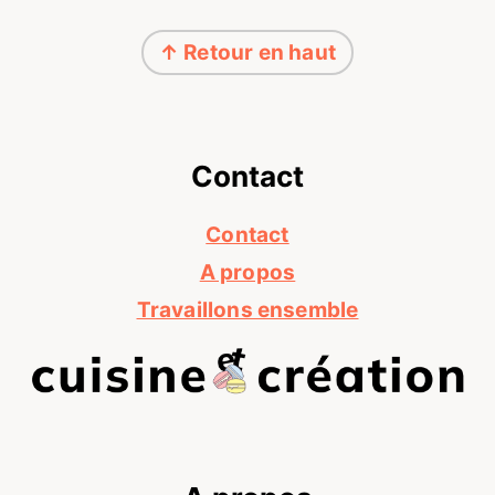
Footer
↑ Retour en haut
Contact
Contact
A propos
Travaillons ensemble