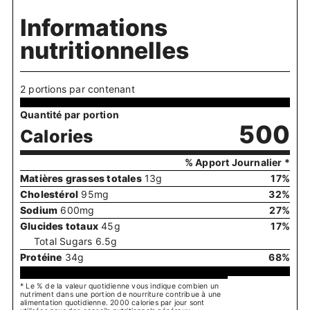
Informations
nutritionnelles
2 portions par contenant
Quantité par portion
500
Calories
% Apport Journalier *
Matières grasses totales
13
g
17
%
Cholestérol
95
mg
32
%
Sodium
600
mg
27
%
Glucides totaux
45
g
17
%
Total Sugars
6.5
g
Protéine
34
g
68
%
* Le % de la valeur quotidienne vous indique combien un
nutriment dans une portion de nourriture contribue à une
alimentation quotidienne. 2000 calories par jour sont