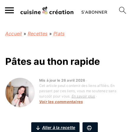
Accueil
»
Recettes
»
Plats
Pâtes au thon rapide
Mis à jour le 26 avril 2026
·
Cet article peut contenir des liens affiliés. En
passant par ces liens, vous me soutenez sans
surcoût pour vous.
En savoir plus
·
Voir les commentaires
Aller à la recette