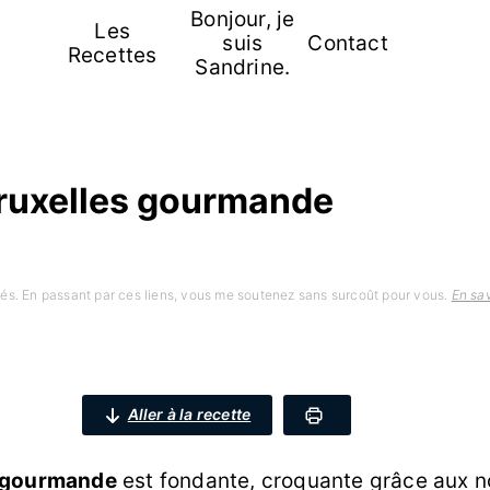
Bonjour, je
Les
suis
Contact
Recettes
Sandrine.
Bruxelles gourmande
iliés. En passant par ces liens, vous me soutenez sans surcoût pour vous.
En sav
Aller à la recette
s gourmande
est fondante, croquante grâce aux no