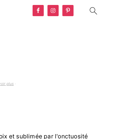
oir plus
·
ix et sublimée par l'onctuosité