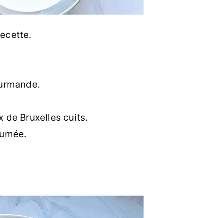
recette.
ourmande.
 de Bruxelles cuits.
fumée.