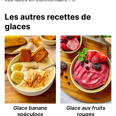
et goûtez avant d'en ajouter.
Les autres recettes de
glaces
Glace banane
Glace aux fruits
spéculoos
rouges