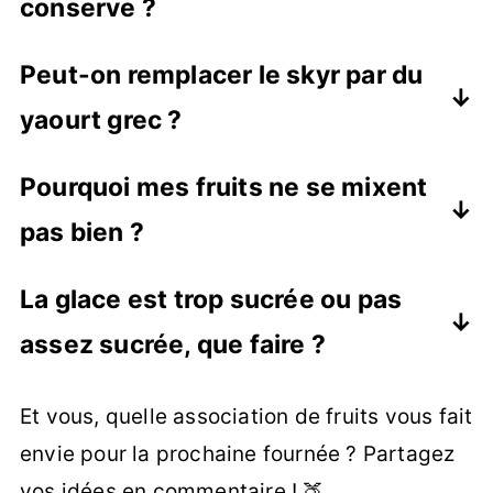
conserve ?
Oui, mais préférez des fruits au jus plutôt
Peut-on remplacer le skyr par du
qu'au sirop pour éviter un résultat trop
yaourt grec ?
sucré. Égouttez-les bien avant de les
congeler.
Absolument. Le yaourt grec entier
Pourquoi mes fruits ne se mixent
donnera un résultat très similaire,
pas bien ?
légèrement plus riche en matières
grasses.
Sortez-les du congélateur quelques
La glace est trop sucrée ou pas
minutes avant de mixer ou ajoutez un
assez sucrée, que faire ?
peu de liquide (eau, jus de citron, lait)
pour aider la lame du mixeur.
Ajustez simplement la quantité de miel
Et vous, quelle association de fruits vous fait
en fonction de la douceur naturelle de
envie pour la prochaine fournée ? Partagez
vos fruits. Commencez par une cuillère
vos idées en commentaire ! 🍑