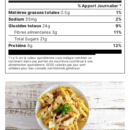
% Apport Journalier *
Matières grasses totales
0.5
g
1
%
Sodium
35
mg
2
%
Glucides totaux
24
g
9
%
Fibres alimentaires
3
g
11
%
Total Sugars
21
g
Protéine
6
g
12
%
* Le % de la valeur quotidienne vous indique combien un
nutriment dans une portion de nourriture contribue à une
alimentation quotidienne. 2000 calories par jour sont
utilisées pour des conseils nutritionnels généraux.