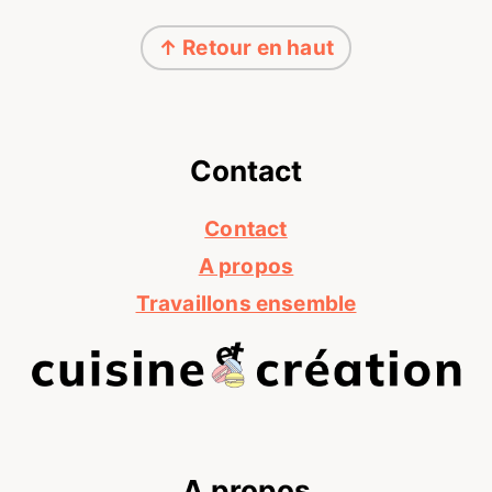
Footer
↑ Retour en haut
Contact
Contact
A propos
Travaillons ensemble
A propos