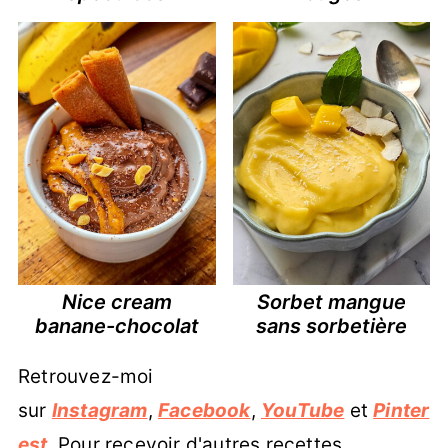
Nice cream
Sorbet mangue
banane-chocolat
sans sorbetière
Retrouvez-moi
sur
Instagram
,
Facebook
,
YouTube
et
Pinter
est
. Pour recevoir d'autres recettes