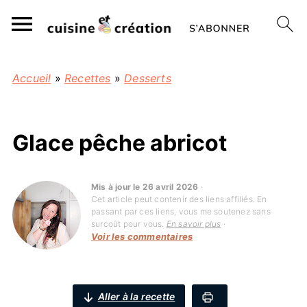
Accueil
»
Recettes
»
Desserts
Glace pêche abricot
Mis à jour le 26 avril 2026
·
Cet article peut contenir des liens affiliés. En
passant par ces liens, vous me soutenez sans
surcoût pour vous.
En savoir plus
·
Voir les commentaires
Aller à la recette