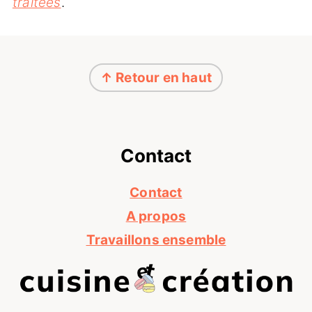
traitées
.
Footer
↑ Retour en haut
Contact
Contact
A propos
Travaillons ensemble