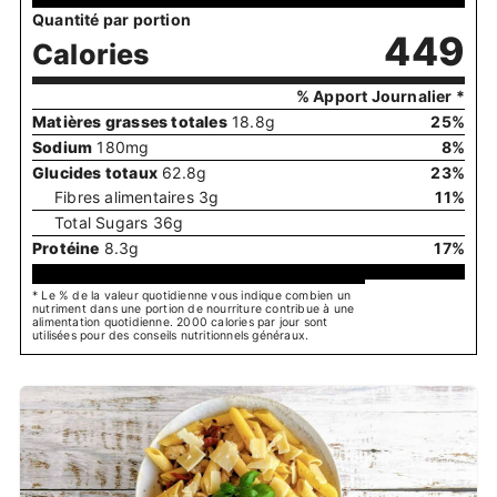
Quantité par portion
449
Calories
% Apport Journalier *
Matières grasses totales
18.8
g
25
%
Sodium
180
mg
8
%
Glucides totaux
62.8
g
23
%
Fibres alimentaires
3
g
11
%
Total Sugars
36
g
Protéine
8.3
g
17
%
* Le % de la valeur quotidienne vous indique combien un
nutriment dans une portion de nourriture contribue à une
alimentation quotidienne. 2000 calories par jour sont
utilisées pour des conseils nutritionnels généraux.