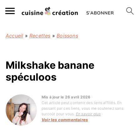
Accueil
»
Recettes
»
Boissons
Milkshake banane
spéculoos
Mis à jour le 26 avril 2026
·
Cet article peut contenir des liens affiliés. En
passant par ces liens, vous me soutenez sans
surcoût pour vous.
En savoir plus
·
Voir les commentaires