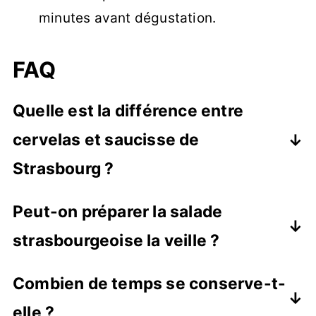
minutes avant dégustation.
FAQ
Quelle est la différence entre
cervelas et saucisse de
Strasbourg ?
Le cervelas est une saucisse cuite plus
Peut-on préparer la salade
épaisse et plus dense. La saucisse de
strasbourgeoise la veille ?
Strasbourg est plus fine et possède une
peau caractéristique qui craque sous la
Oui, c'est même conseillé. Les saveurs
Combien de temps se conserve-t-
dent. Les deux sont des incontournables
auront le temps de bien se développer.
elle ?
de la charcuterie alsacienne et se