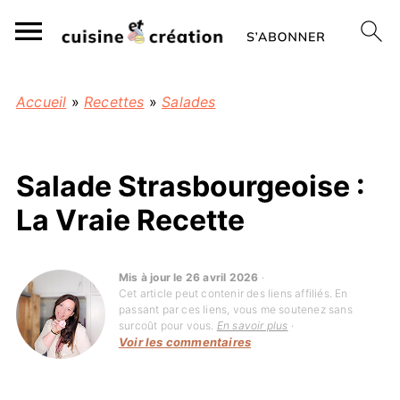
Accueil
»
Recettes
»
Salades
Salade Strasbourgeoise :
La Vraie Recette
Mis à jour le 26 avril 2026
·
Cet article peut contenir des liens affiliés. En
passant par ces liens, vous me soutenez sans
surcoût pour vous.
En savoir plus
·
Voir les commentaires