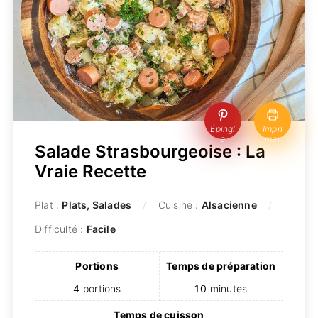
Épingl
Impri
e
mer
Salade Strasbourgeoise : La
Vraie Recette
Plat :
Plats, Salades
Cuisine :
Alsacienne
Difficulté :
Facile
Portions
Temps de préparation
4
portions
10
minutes
Temps de cuisson