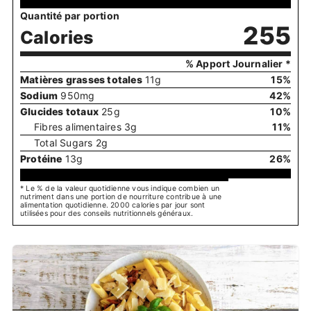
Quantité par portion
255
Calories
% Apport Journalier *
Matières grasses totales
11
g
15
%
Sodium
950
mg
42
%
Glucides totaux
25
g
10
%
Fibres alimentaires
3
g
11
%
Total Sugars
2
g
Protéine
13
g
26
%
* Le % de la valeur quotidienne vous indique combien un
nutriment dans une portion de nourriture contribue à une
alimentation quotidienne. 2000 calories par jour sont
utilisées pour des conseils nutritionnels généraux.