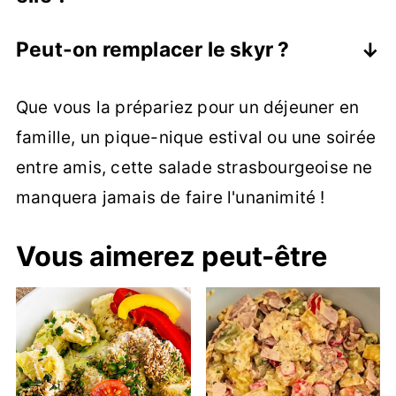
marient parfaitement dans cette salade.
Elle se conserve 2 à 3 jours au
Peut-on remplacer le skyr ?
réfrigérateur dans un récipient
Oui, par du fromage blanc, du yaourt
hermétique. Ne la congelez pas.
Que vous la prépariez pour un déjeuner en
grec ou même une mayonnaise maison
famille, un pique-nique estival ou une soirée
pour une version plus traditionnelle.
entre amis, cette salade strasbourgeoise ne
manquera jamais de faire l'unanimité !
Vous aimerez peut-être