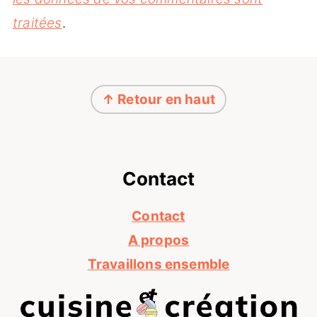
traitées
.
Footer
↑ Retour en haut
Contact
Contact
A propos
Travaillons ensemble