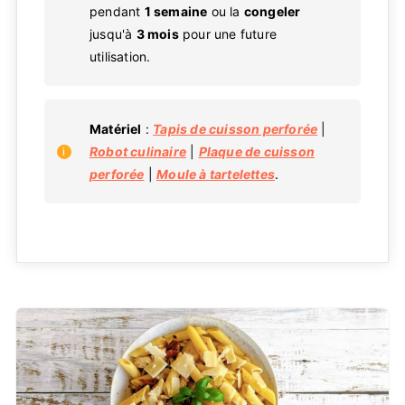
pendant
1 semaine
ou la
congeler
jusqu'à
3 mois
pour une future
utilisation.
Matériel
:
Tapis de cuisson perforée
|
Robot culinaire
|
Plaque de cuisson
perforée
|
Moule à tartelettes
.