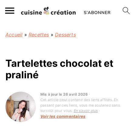
Accueil
»
Recettes
»
Desserts
Tartelettes chocolat et
praliné
Mis à jour le 26 avril 2026
·
Cet article peut contenir des liens affiliés. En
passant par ces liens, vous me soutenez sans
surcoût pour vous.
En savoir plus
·
Voir les commentaires