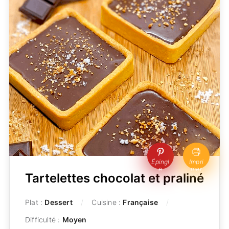
Épingl
Impri
e
mer
Tartelettes chocolat et praliné
Plat :
Dessert
Cuisine :
Française
Difficulté :
Moyen