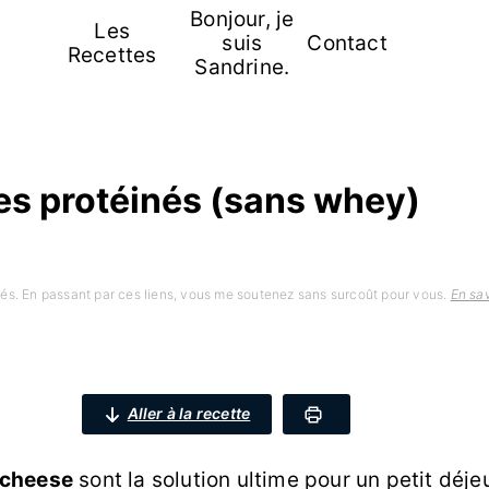
Bonjour, je
Les
suis
Contact
Recettes
Sandrine.
es protéinés (sans whey)
iliés. En passant par ces liens, vous me soutenez sans surcoût pour vous.
En sav
Aller à la recette
 cheese
sont la solution ultime pour un petit déj