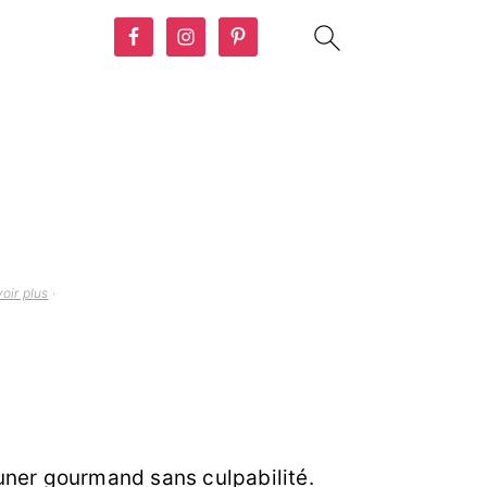
oir plus
·
euner gourmand sans culpabilité.