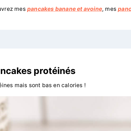
ouvrez mes
pancakes banane et avoine
, mes
panc
ancakes protéinés
éines mais sont bas en calories !