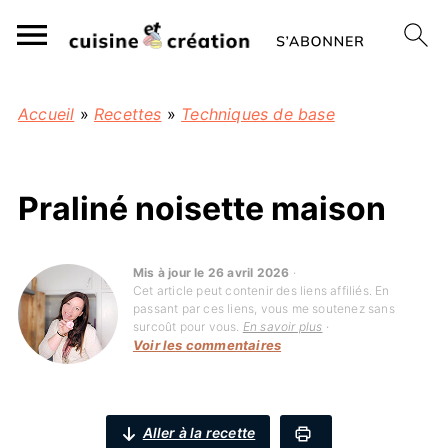
Accueil
»
Recettes
»
Techniques de base
Praliné noisette maison
Mis à jour le 26 avril 2026
·
Cet article peut contenir des liens affiliés. En
passant par ces liens, vous me soutenez sans
surcoût pour vous.
En savoir plus
·
Voir les commentaires
Aller à la recette