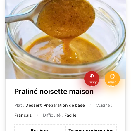
Épingl
Impri
e
mer
Praliné noisette maison
Plat :
Dessert, Préparation de base
Cuisine :
Français
Difficulté :
Facile
Portions
Temps de préparation