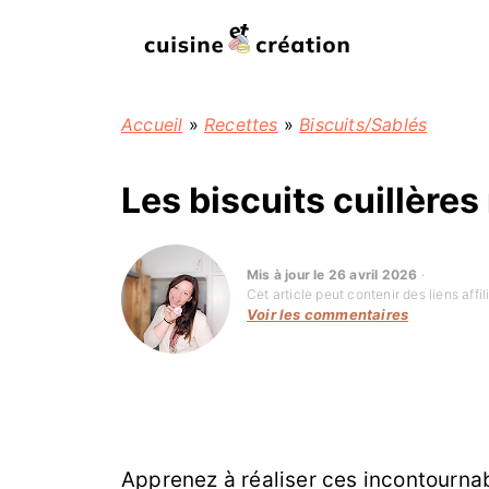
Accueil
»
Recettes
»
Biscuits/Sablés
Les biscuits cuillère
Mis à jour le 26 avril 2026
·
Cet article peut contenir des liens aff
Voir les commentaires
Apprenez à réaliser ces incontourna