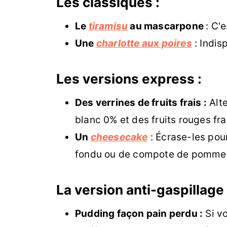
Les classiques :
Le
tiramisu
au mascarpone
: C'
Une
charlotte aux poires
: Indis
Les versions express :
Des verrines de fruits frais :
Alte
blanc 0% et des fruits rouges fra
Un
cheesecake
: Écrase-les pou
fondu ou de compote de pommes 
La version anti-gaspillage 
Pudding façon pain perdu :
Si vo