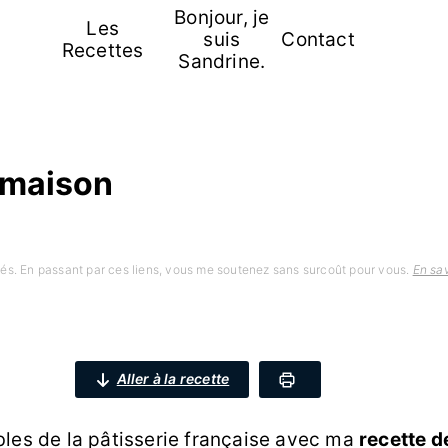
Bonjour, je
Les
suis
Contact
Recettes
Sandrine.
s maison
iliés. En passant par ces liens, vous me soutenez sans surcoût pour vous.
En sav
Aller à la recette
bles de la pâtisserie française avec ma
recette d