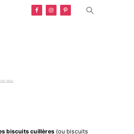
oir plus
·
es biscuits cuillères
(ou biscuits