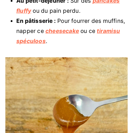
Au petit-déjeuner :
Sur des
pancakes
fluffy
ou du pain perdu.
En pâtisserie :
Pour fourrer des muffins,
napper ce
cheesecake
ou ce
tiramisu
spéculoos
.