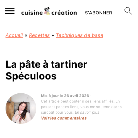
Accueil
»
Recettes
»
Techniques de base
La pâte à tartiner
Spéculoos
Mis à jour le 26 avril 2026
·
Cet article peut contenir des liens affiliés. En
passant par ces liens, vous me soutenez sans
surcoût pour vous.
En savoir plus
·
Voir les commentaires