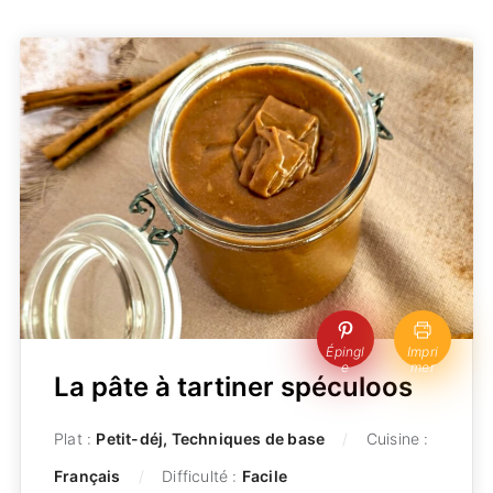
Épingl
Impri
e
mer
La pâte à tartiner spéculoos
Plat :
Petit-déj, Techniques de base
Cuisine :
Français
Difficulté :
Facile