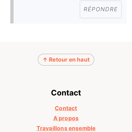
RÉPONDRE
Footer
↑ Retour en haut
Contact
Contact
A propos
Travaillons ensemble