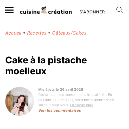
Accueil
»
Recettes
»
Gâteaux/Cakes
Cake à la pistache
moelleux
Mis à jour le 26 avril 2026
·
Cet article peut contenir des liens affiliés. En
passant par ces liens, vous me soutenez sans
surcoût pour vous.
En savoir plus
·
Voir les commentaires