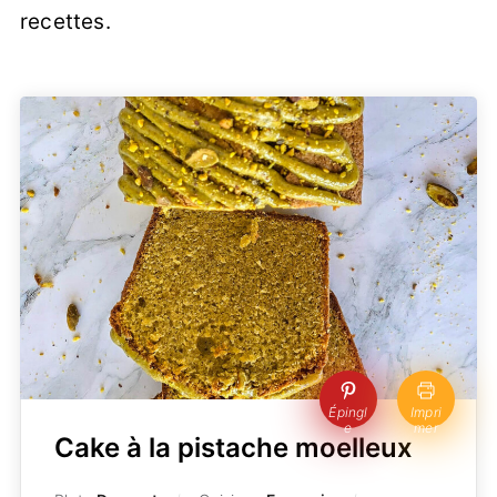
recettes.
Épingl
Impri
e
mer
Cake à la pistache moelleux