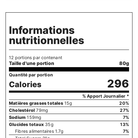
Informations
nutritionnelles
12 portions par contenant
Taille d'une portion
80g
Quantité par portion
296
Calories
% Apport Journalier *
Matières grasses totales
15
g
20
%
Cholestérol
79
mg
27
%
Sodium
159
mg
7
%
Glucides totaux
35
g
13
%
Fibres alimentaires
1.7
g
7
%