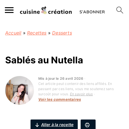
Accueil
»
Recettes
»
Desserts
Sablés au Nutella
Mis à jour le 26 avril 2026
·
Cet article peut contenir des liens affiliés. En
passant par ces liens, vous me soutenez sans
surcoût pour vous.
En savoir plus
·
Voir les commentaires
Aller à la recette