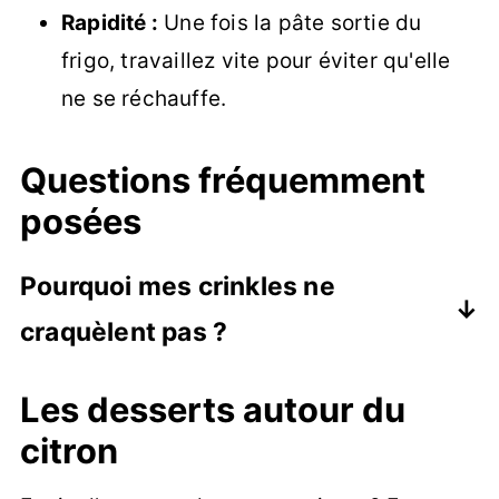
Rapidité :
Une fois la pâte sortie du
frigo, travaillez vite pour éviter qu'elle
ne se réchauffe.
Questions fréquemment
posées
Pourquoi mes crinkles ne
craquèlent pas ?
C'est souvent dû à une pâte trop chaude
Les desserts autour du
ou un manque de sucre glace. Si la pâte
citron
s'étale trop vite ou si le sucre est
absorbé par l'humidité avant de croûter,