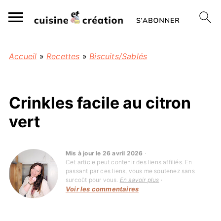
Accueil
»
Recettes
»
Biscuits/Sablés
Crinkles facile au citron
vert
Mis à jour le 26 avril 2026
·
Cet article peut contenir des liens affiliés. En
passant par ces liens, vous me soutenez sans
surcoût pour vous.
En savoir plus
·
Voir les commentaires