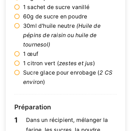
1 sachet de sucre vanillé
60g de sucre en poudre
30ml d'huile neutre
(Huile de
pépins de raisin ou huile de
tournesol)
1 œuf
1 citron vert (
zestes et jus
)
Sucre glace pour enrobage (
2 CS
environ
)
Préparation
Dans un récipient, mélanger la
farine, les sucres, la poudre