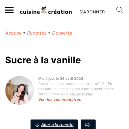
Accueil
»
Recettes
»
Desserts
Sucre à la vanille
Mis à jour le 26 avril 2026
·
Cet article peut contenir des liens affiliés. En
passant par ces liens, vous me soutenez sans
surcoût pour vous.
En savoir plus
·
Voir les commentaires
Aller à la recette