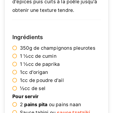
d'épices puis cuits à la poêle jusqu'à
obtenir une texture tendre.
Ingrédients
350g de champignons pleurotes
1 ½cc de cumin
1 ½cc de paprika
1cc d'origan
1cc de poudre d'ail
½cc de sel
Pour servir
2
pains pita
ou pains naan
Sauce tahini ou
sauce tzatziki