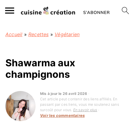
Accueil
»
Recettes
»
Végétarien
Shawarma aux
champignons
Mis à jour le 26 avril 2026
·
Cet article peut contenir des liens affiliés. En
passant par ces liens, vous me soutenez sans
surcoût pour vous.
En savoir plus
·
Voir les commentaires