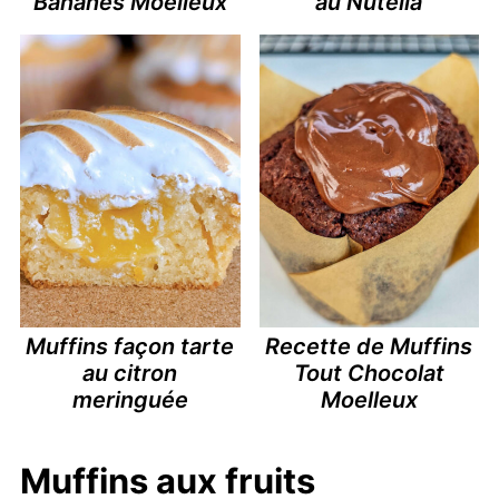
Bananes Moelleux
au Nutella
Muffins façon tarte
Recette de Muffins
au citron
Tout Chocolat
meringuée
Moelleux
Muffins aux fruits