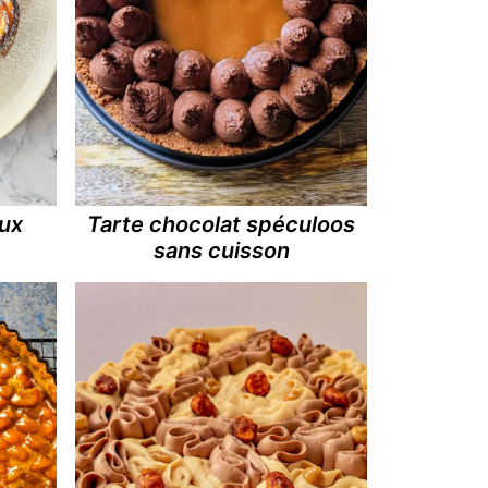
aux
Tarte chocolat spéculoos
sans cuisson